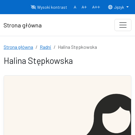
Przejdź do treści
Wysoki kontrast
Język
Normalny rozmiar czcionki
Rozmiar czcionki 150%
Rozmiar czcionki
Strona główna
Strona główna
Radni
Halina Stępkowska
Halina Stępkowska