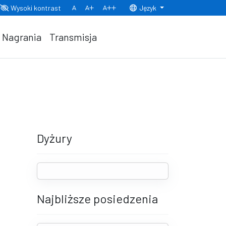
Wysoki kontrast
Język
Normalny rozmiar czcionki
Rozmiar czcionki 150%
Rozmiar czcionki 200%
Nagrania
Transmisja
Dyżury
Najbliższe posiedzenia