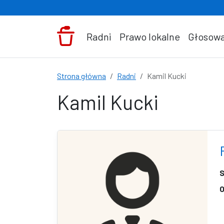
Przejdź do treści
Radni
Prawo lokalne
Głosowa
Strona główna
Radni
Kamil Kucki
Kamil Kucki
S
O