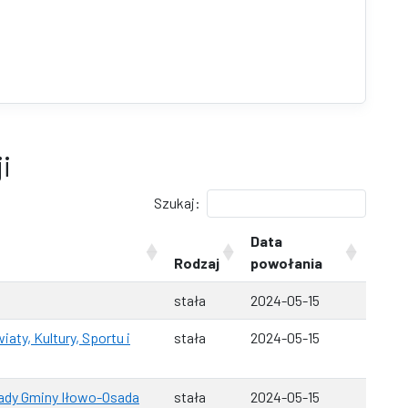
i
Szukaj:
Data
Rodzaj
powołania
stała
2024-05-15
aty, Kultury, Sportu i
stała
2024-05-15
Rady Gminy Iłowo-Osada
stała
2024-05-15