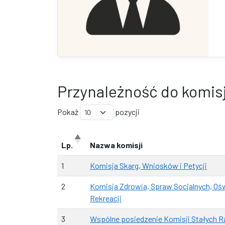
Przynależność do komisj
Pokaż
pozycji
Lp.
Nazwa komisji
1
Komisja Skarg, Wniosków i Petycji
2
Komisja Zdrowia, Spraw Socjalnych, Oświ
Rekreacji
3
Wspólne posiedzenie Komisji Stałych 